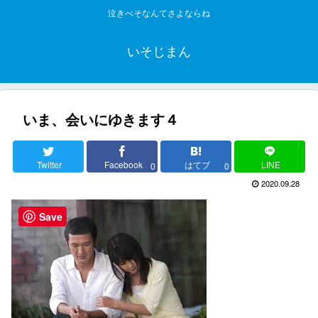
泣きべそなんてさよならね
いそじまん
いま、会いにゆきます４
Twitter
Facebook
はてブ
LINE
0
0
2020.09.28
Save