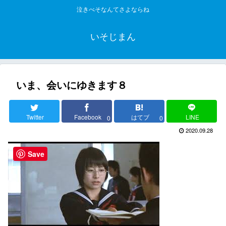
泣きべそなんてさよならね
いそじまん
いま、会いにゆきます８
Twitter
Facebook
はてブ
LINE
0
0
2020.09.28
Save