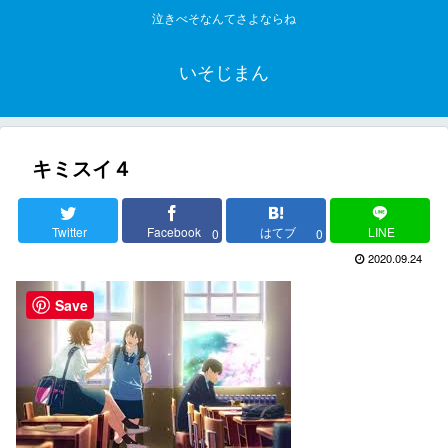
泣きべそなんてさよならね
いそじまん
キミスイ４
Twitter
Facebook
はてブ
LINE
0
0
2020.09.24
Save