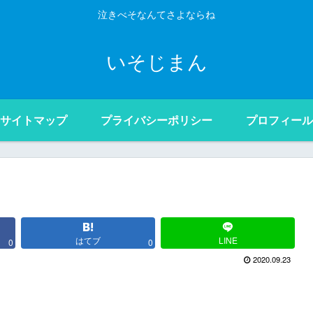
泣きべそなんてさよならね
いそじまん
サイトマップ
プライバシーポリシー
プロフィール
はてブ
LINE
0
0
2020.09.23