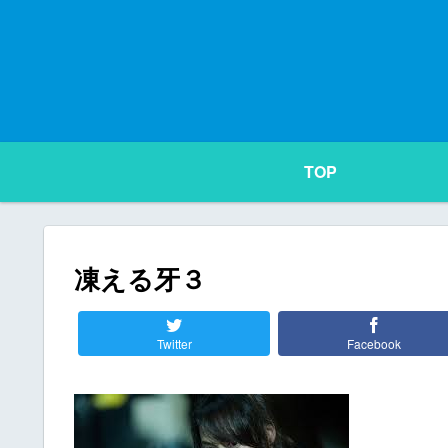
TOP
凍える牙３
Twitter
Facebook