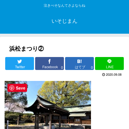
泣きべそなんてさよならね
いそじまん
浜松まつり②
Twitter
Facebook
はてブ
LINE
0
0
2020.09.08
Save