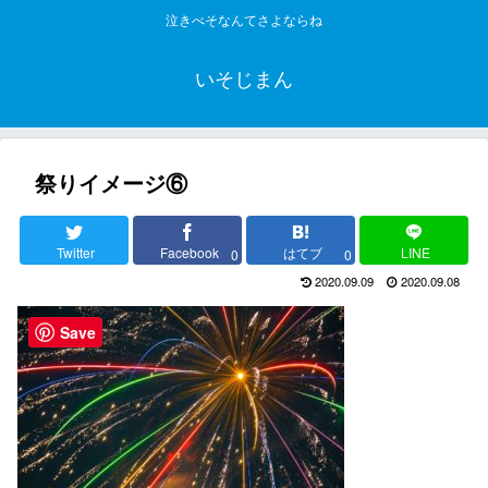
泣きべそなんてさよならね
いそじまん
祭りイメージ⑥
Twitter
Facebook
はてブ
LINE
0
0
2020.09.09
2020.09.08
Save