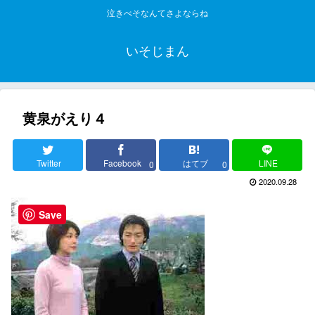
泣きべそなんてさよならね
いそじまん
黄泉がえり４
Twitter
Facebook
はてブ
LINE
0
0
2020.09.28
Save