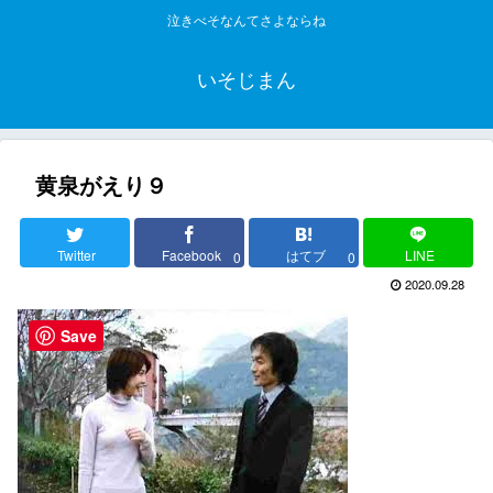
泣きべそなんてさよならね
いそじまん
黄泉がえり９
Twitter
Facebook
はてブ
LINE
0
0
2020.09.28
Save